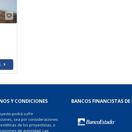
S
NOS Y CONDICIONES
BANCOS FINANCISTAS DE
yecto podrá sufrir
ciones, sea por consideraciones
 estéticas de los proyectistas, o
osiciones de autoridad. Las