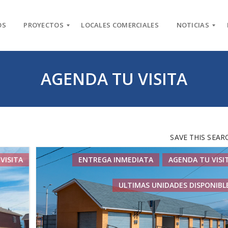
OS
PROYECTOS
LOCALES COMERCIALES
NOTICIAS
AGENDA TU VISITA
P
N
r
u
o
e
y
s
e
t
c
r
t
o
SAVE THIS SEAR
o
B
s
l
e
o
VISITA
ENTREGA INMEDIATA
AGENDA TU VISI
n
g
V
e
ULTIMAS UNIDADES DISPONIBL
R
n
e
t
v
a
i
s