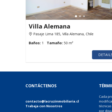
Villa Alemana
Pasaje Lima 185, Villa Alemana, Chile
Baños:
1
Tamaño:
50 m²
DETAIL
CONTÁCTENOS
TÉRMI
Cada pro
contacto@lacruzinmobiliaria.cl
modifica
Trabaja con Nosotros
técnicas
por disp